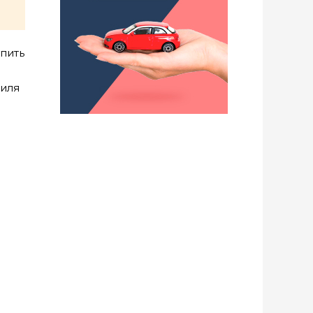
упить
биля