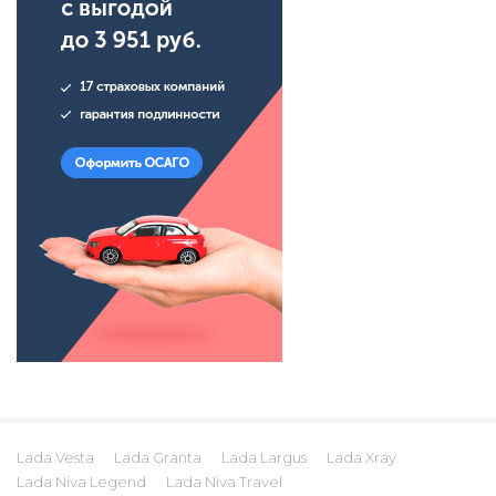
Lada Vesta
Lada Granta
Lada Largus
Lada Xray
Lada Niva Legend
Lada Niva Travel