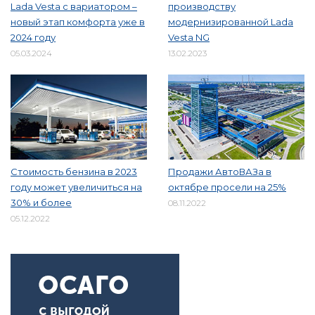
Lada Vesta с вариатором –
производству
новый этап комфорта уже в
модернизированной Lada
2024 году
Vesta NG
05.03.2024
13.02.2023
Стоимость бензина в 2023
Продажи АвтоВАЗа в
году может увеличиться на
октябре просели на 25%
30% и более
08.11.2022
05.12.2022