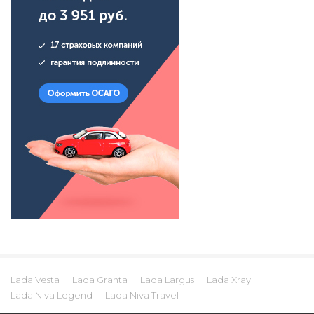
Lada Vesta
Lada Granta
Lada Largus
Lada Xray
Lada Niva Legend
Lada Niva Travel