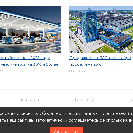
сть бензина в 2023 году
Продажи АвтоВАЗа в октябре
увеличиться на 30% и более
просели на 25%
22
08.11.2022
Lada Largus
Lada Xray
L
cookies и сервисы сбора технических данных посетителей Ян
ть наш сайт, вы автоматически соглашаетесь с использовани
прещено.
Согласиться