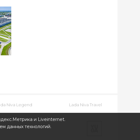
ada Niva Legend
Lada Niva Travel
декс.Метрика и Liveinternet.
ем данных технологий.