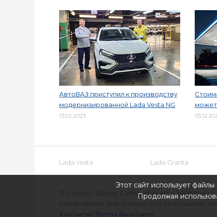
АвтоВАЗ приступил к производству
Стоимо
модернизированной Lada Vesta NG
может 
13.02.2023
05.12.20
Lada Vesta
Lada Granta
Этот сайт использует файлы 
© Каталог-Ваз.ру. Сайт работает с 2008 года.
Продолжая использова
Копирование информации без разрешения за
Контакты
|
Группа Вконтакте