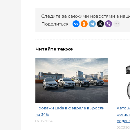
Следите за свежими новостями в наш
Поделиться:
Читайте также
Продажи Lada в феврале выросли
АвтоВ
на 34%
регист
седана
07.03.2024
06.03.2