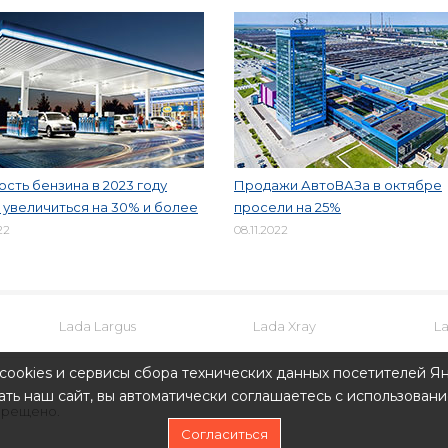
сть бензина в 2023 году
Продажи АвтоВАЗа в октябре
увеличиться на 30% и более
просели на 25%
22
08.11.2022
Lada Largus
Lada Xray
L
cookies и сервисы сбора технических данных посетителей Ян
ть наш сайт, вы автоматически соглашаетесь с использовани
прещено.
Согласиться