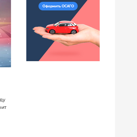
ду
оит