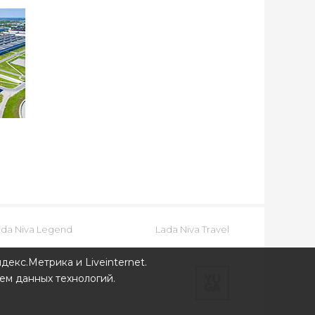
ada Niva Legend
Lada Niva Travel
декс.Метрика и Liveinternet.
ем данных технологий.