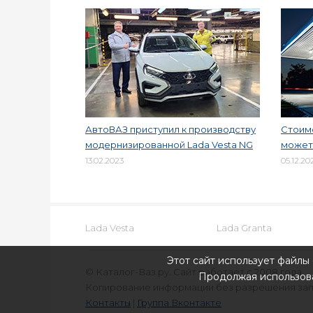
АвтоВАЗ приступил к производству
Стоимо
модернизированной Lada Vesta NG
может 
13.02.2023
05.12.20
Lada Vesta
Lada Granta
Этот сайт использует файлы 
© Каталог-Ваз.ру. Сайт работает с 2008 года.
Продолжая использова
Копирование информации без разрешения за
Контакты
|
Группа Вконтакте