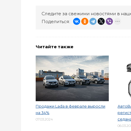
Следите за свежими новостями в наш
Поделиться:
Читайте также
Продажи Lada в феврале выросли
АвтоВ
на 34%
регист
седана
07.03.2024
06.03.2