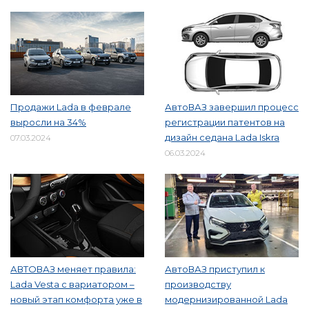
Продажи Lada в феврале
АвтоВАЗ завершил процесс
выросли на 34%
регистрации патентов на
дизайн седана Lada Iskra
07.03.2024
06.03.2024
АВТОВАЗ меняет правила:
АвтоВАЗ приступил к
Lada Vesta с вариатором –
производству
новый этап комфорта уже в
модернизированной Lada