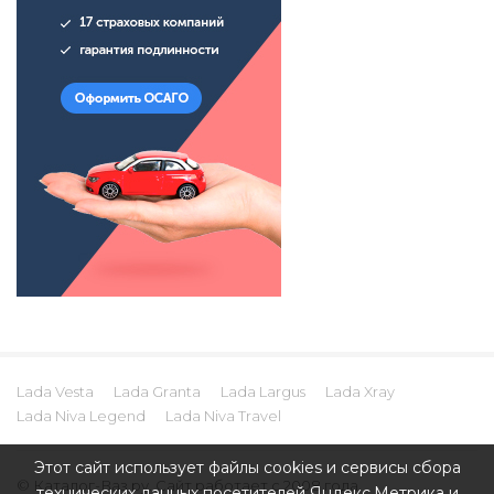
Lada Vesta
Lada Granta
Lada Largus
Lada Xray
Lada Niva Legend
Lada Niva Travel
Этот сайт использует файлы cookies и сервисы сбора
© Каталог-Ваз.ру. Сайт работает с 2008 года.
технических данных посетителей Яндекс.Метрика и