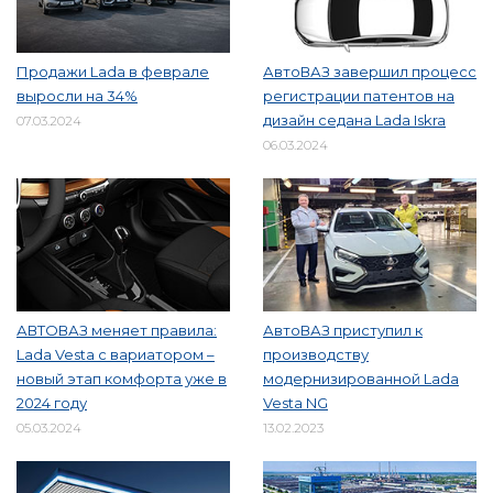
Продажи Lada в феврале
АвтоВАЗ завершил процесс
выросли на 34%
регистрации патентов на
дизайн седана Lada Iskra
07.03.2024
06.03.2024
АВТОВАЗ меняет правила:
АвтоВАЗ приступил к
Lada Vesta с вариатором –
производству
новый этап комфорта уже в
модернизированной Lada
2024 году
Vesta NG
05.03.2024
13.02.2023