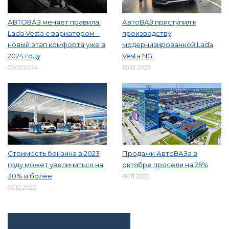
АВТОВАЗ меняет правила:
АвтоВАЗ приступил к
Lada Vesta с вариатором –
производству
новый этап комфорта уже в
модернизированной Lada
2024 году
Vesta NG
05.03.2024
13.02.2023
Стоимость бензина в 2023
Продажи АвтоВАЗа в
году может увеличиться на
октябре просели на 25%
30% и более
08.11.2022
05.12.2022