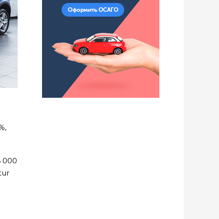
%,
6 000
tur