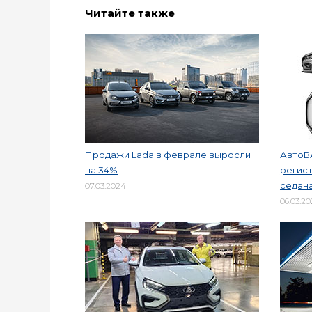
Читайте также
Продажи Lada в феврале выросли
АвтоВ
на 34%
регист
седана
07.03.2024
06.03.2