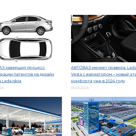
АЗ завершил процесс
АВТОВАЗ меняет правила: Lad
рации патентов на дизайн
Vesta с вариатором – новый эт
 Lada Iskra
комфорта уже в 2024 году
024
05.03.2024