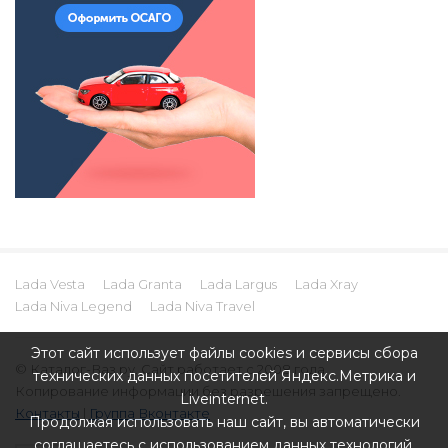
Lada Vesta
Lada Granta
Lada Largus
Lada Xray
Lada Niva Legend
Lada Niva Travel
Этот сайт использует файлы cookies и сервисы сбора
© Каталог-Ваз.ру. Сайт работает с 2008 года.
технических данных посетителей Яндекс.Метрика и
Копирование информации без разрешения запрещено.
Liveinternet.
Контакты
|
Группа Вконтакте
Продолжая использовать наш сайт, вы автоматически
соглашаетесь с использованием данных технологий.