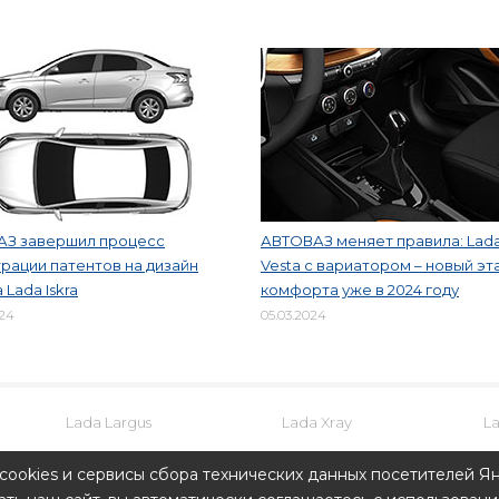
АЗ завершил процесс
АВТОВАЗ меняет правила: Lad
рации патентов на дизайн
Vesta с вариатором – новый эт
 Lada Iskra
комфорта уже в 2024 году
024
05.03.2024
Lada Largus
Lada Xray
L
cookies и сервисы сбора технических данных посетителей Ян