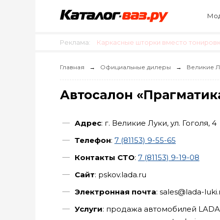
Мод
Реклама:
Каркасные шторки вместо тонировки
Главная
Официальные дилеры
Великие Л
Автосалон «Прагматик
Адрес
: г. Великие Луки, ул. Гоголя, 4
Телефон
:
7 (81153) 9-55-65
Контакты СТО
:
7 (81153) 9-19-08
Сайт
: pskov.lada.ru
Электронная почта
: sales@lada-luki.
Услуги
: продажа автомобилей LADA