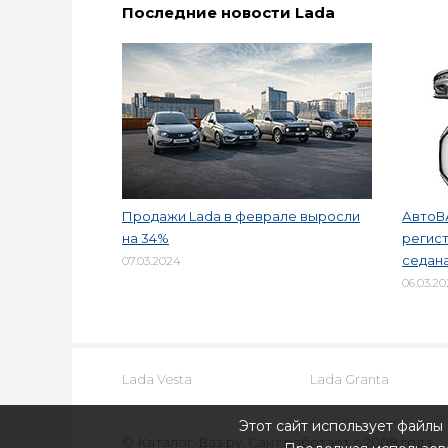
Последние новости Lada
Продажи Lada в феврале выросли
АвтоВ
на 34%
регист
седана
07.03.2024
06.03.2
Lada Vesta
Lada Granta
Этот сайт использует файлы 
© Каталог-Ваз.ру. Сайт работает с 2008 года.