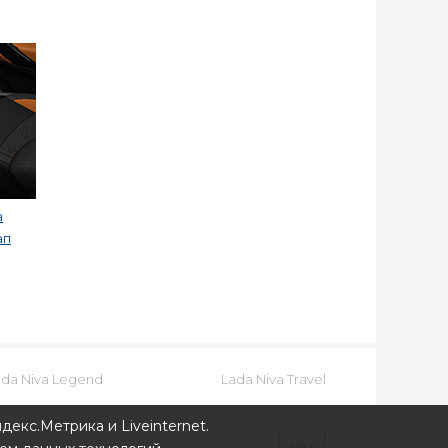
a
ап
ada Niva Legend
Lada Niva Travel
декс.Метрика и Liveinternet.