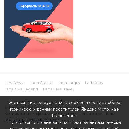
Lada Vesta
Lada Granta
Lada Largus
Lada Xray
Lada Niva Legend
Lada Niva Travel
Этот сайт использует файлы cookies и сервисы сбора
© Каталог-Ваз.ру. Сайт работает с 2008 года.
технических данных посетителей Яндекс.Метрика и
Копирование информации без разрешения запрещено.
Liveinternet.
Контакты
|
Группа Вконтакте
Продолжая использовать наш сайт, вы автоматически