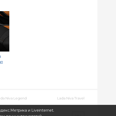
a
ап
ada Niva Legend
Lada Niva Travel
декс.Метрика и Liveinternet.