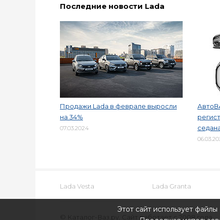
Последние новости Lada
Продажи Lada в феврале выросли
АвтоВ
на 34%
регист
седана
07.03.2024
06.03.2
Lada Vesta
Lada Granta
Этот сайт использует файлы 
© Каталог-Ваз.ру. Сайт работает с 2008 года.