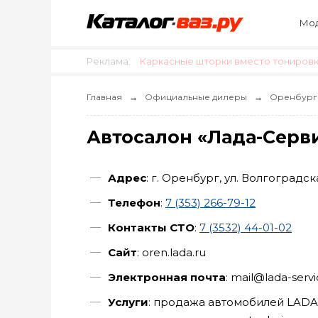
Мод
Реклама:
Каркасные шторки вместо тонировки
Главная
Официальные дилеры
Оренбург
Автосалон «Лада-Серв
Адрес
: г. Оренбург, ул. Волгоградска
Телефон
:
7 (353) 266-79-12
Контакты СТО
:
7 (3532) 44-01-02
Сайт
: oren.lada.ru
Электронная почта
: mail@lada-serv
Услуги
: продажа автомобилей LADA