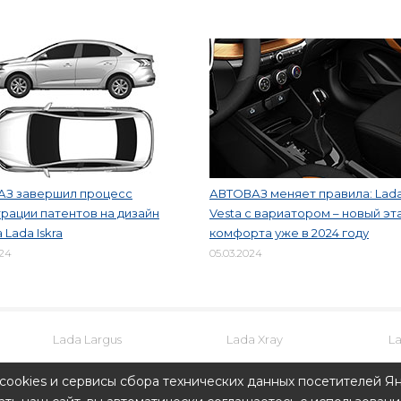
АЗ завершил процесс
АВТОВАЗ меняет правила: Lad
рации патентов на дизайн
Vesta с вариатором – новый эт
 Lada Iskra
комфорта уже в 2024 году
024
05.03.2024
Lada Largus
Lada Xray
L
cookies и сервисы сбора технических данных посетителей Ян