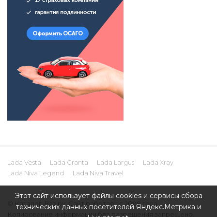
Lada Vesta
Lada Granta
Lada Largus
Lada Xray
Lada Niva Legend
Lada Niva Travel
Этот сайт использует файлы cookies и сервисы сбора
© Каталог-Ваз.ру. Сайт работает с 2008 года.
технических данных посетителей Яндекс.Метрика и
Копирование информации без разрешения запрещено.