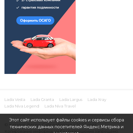
Lada Vesta
Lada Granta
Lada Largus
Lada Xray
Lada Niva Legend
Lada Niva Travel
Этот сайт использует файлы cookies и сервисы сбора
© Каталог-Ваз.ру. Сайт работает с 2008 года.
технических данных посетителей Яндекс.Метрика и
Копирование информации без разрешения запрещено.