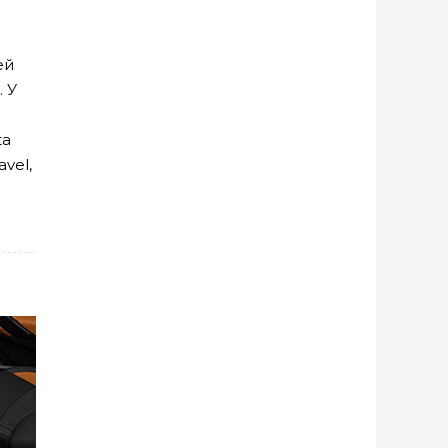
ей
 У
ta
avel,