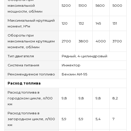
максимальной
5200
5100
5600
5000
мощности, об/мин
Максимальный крутящий
120
132
145
131
момент, Н*м
Обороты при
максимальном крутящем
2700
3800
4000
3700
моменте, об/мин
Тип двигателя
Рядный, 4-цилиндровый
Система питания
Инжектор
Рекомендуемое топливо
Бензин АИ-95
Расход топлива
Расход топлива в
городском цикле, л/100
9,8
9,8
9,8
8,2
км
Расход топлива в
загородном цикле, л/100
5,9
5,9
5,4
7
км