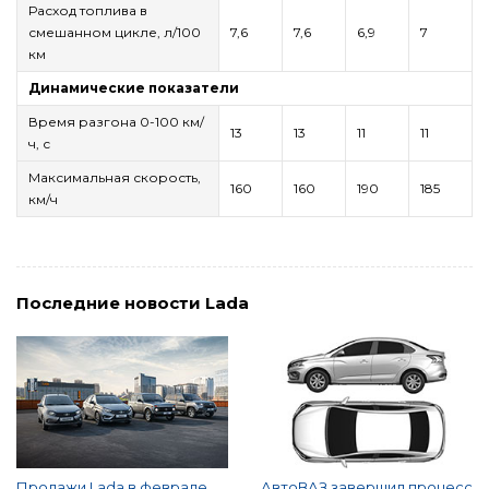
Расход топлива в
смешанном цикле, л/100
7,6
7,6
6,9
7
км
Динамические показатели
Время разгона 0-100 км/
13
13
11
11
ч, с
Максимальная скорость,
160
160
190
185
км/ч
Последние новости Lada
Продажи Lada в феврале
АвтоВАЗ завершил процесс