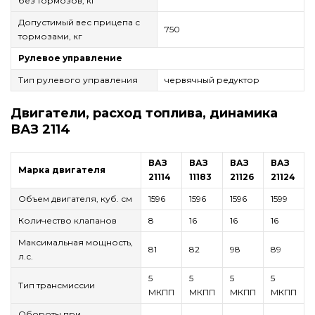
без тормозов, кг
Допустимый вес прицепа с
750
тормозами, кг
Рулевое управление
Тип рулевого управления
червячный редуктор
Двигатели, расход топлива, динамика
ВАЗ 2114
ВАЗ
ВАЗ
ВАЗ
ВАЗ
Марка двигателя
21114
11183
21126
21124
Объем двигателя, куб. см
1596
1596
1596
1599
Количество клапанов
8
16
16
16
Максимальная мощность,
81
82
98
89
л.с.
5
5
5
5
Тип трансмиссии
МКПП
МКПП
МКПП
МКПП
Обороты при