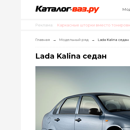
Мод
Реклама:
Каркасные шторки вместо тонировки
Главная
Модельный ряд
Lada Kalina седан
Lada Kalina седан