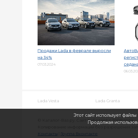
Продажи Lada в феврале выросли
АвтоВ
на 34%
регист
седана
07.03.2024
06.03.2
Lada Vesta
Lada Granta
Этот сайт использует файлы 
© Каталог-Ваз.ру. Сайт работает с 2008 года.
Продолжая использова
Копирование информации без разрешения за
Контакты
|
Группа Вконтакте