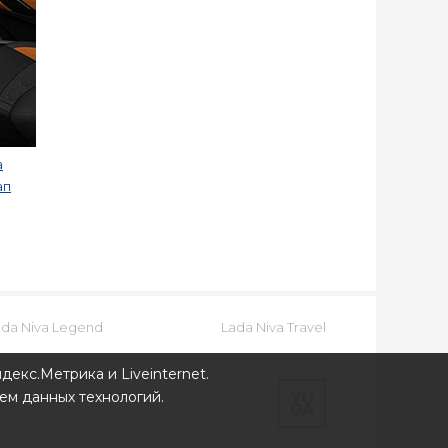
a
ап
ada Niva Legend
Lada Niva Travel
декс.Метрика и Liveinternet.
ем данных технологий.