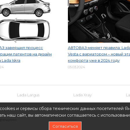
АЗ завершил процесс
АВТОВАЗ меняет правила: Lad
рации патентов на дизайн
Vesta с вариатором – новый эт
 Lada Iskra
комфорта уже в 2024 году
024
05.03.2024
Lada Largus
Lada Xray
L
cookies и сервисы сбора технических данных посетителей Ян
ть наш сайт, вы автоматически соглашаетесь с использовани
прещено.
Согласиться